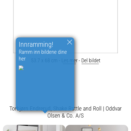
Innramming!
Ramm inn bildene dine
her
53.7 x 68 cm -
Les mer
-
Del bildet
Torbjørn Endrerud, Shake Rattle and Roll | Oddvar
Olsen & Co. A/S