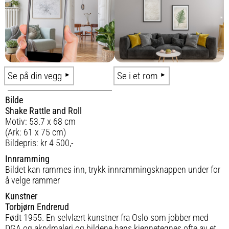
Se på din vegg
Se i et rom
Bilde
Shake Rattle and Roll
Motiv: 53.7 x 68 cm
(Ark: 61 x 75 cm)
Bildepris: kr 4 500,-
Innramming
Bildet kan rammes inn, trykk innrammingsknappen under for
å velge rammer
Kunstner
Torbjørn Endrerud
Født 1955. En selvlært kunstner fra Oslo som jobber med
DGA og akrylmaleri og bildene hans kjennetegnes ofte av et