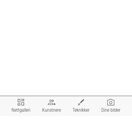
Nettgalleri
Kunstnere
Teknikker
Dine bilder
I nettgalleriet er det bilder du kan ramme inn på
skjermen din, fra et stort utvalg av rammelister. Du kan
hente / få det tilsendt uten ramme, eller hente det med