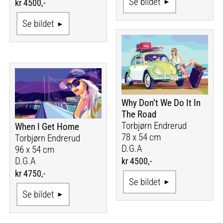
Se bildet
kr 4500,-
Se bildet
Why Don’t We Do It In
The Road
Torbjørn Endrerud
When I Get Home
78 x 54 cm
Torbjørn Endrerud
D.G.A
96 x 54 cm
D.G.A
kr 4500,-
kr 4750,-
Se bildet
Se bildet