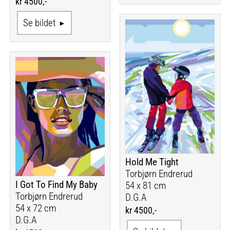
kr 4500,-
Se bildet
Hold Me Tight
Torbjørn Endrerud
I Got To Find My Baby
54 x 81 cm
Torbjørn Endrerud
D.G.A
54 x 72 cm
kr 4500,-
D.G.A