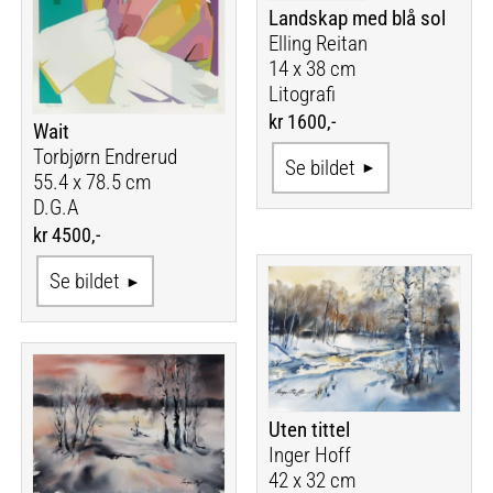
Landskap med blå sol
Elling Reitan
14 x 38 cm
Litografi
kr 1600,-
Wait
Torbjørn Endrerud
Se bildet
55.4 x 78.5 cm
D.G.A
kr 4500,-
Se bildet
Uten tittel
Inger Hoff
42 x 32 cm