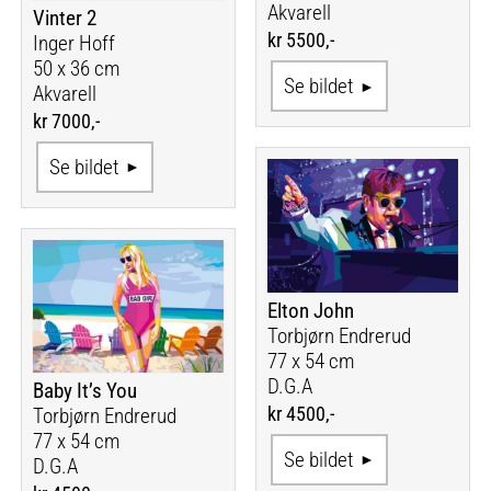
Akvarell
Vinter 2
kr 5500,-
Inger Hoff
50 x 36 cm
Se bildet
Akvarell
kr 7000,-
Se bildet
Elton John
Torbjørn Endrerud
77 x 54 cm
D.G.A
Baby It’s You
kr 4500,-
Torbjørn Endrerud
77 x 54 cm
Se bildet
D.G.A